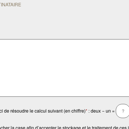
INATAIRE
 de résoudre le calcul suivant (en chiffre)
*
: deux − un =
cocher la case afin d’accepter le stockage et le traitement de ces